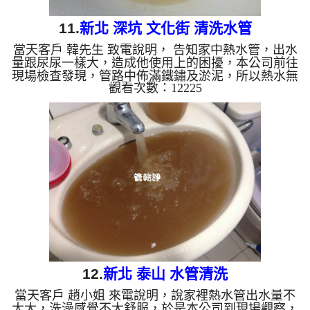
11.
新北 深坑 文化街 清洗水管
當天客戶 韓先生 致電說明， 告知家中熱水管，出水
量跟尿尿一樣大，造成他使用上的困擾，本公司前往
現場檢查發現，管路中佈滿鐵鏽及淤泥，所以熱水無
觀看次數：12225
法正常通過，本公司安裝 水管清洗機 ，開始做 洗水
管 ，水龍頭一直噴出泥水及鏽水，如影片圖片，韓
先生看到嚇了一跳， 水管清洗 花了三個多小時，管
路中的鐵鏽及淤泥洗掉後，熱水管管路終於能正常出
水，韓先生 終於能洗澡了。 清洗水管, 水管清洗,
洗水管, 熱水管堵塞, 熱水忽冷忽熱 ...
12.
新北 泰山 水管清洗
當天客戶 趙小姐 來電說明，說家裡熱水管出水量不
太大，洗澡感覺不太舒服，於是本公司到現場觀察，