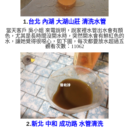
1.
台北 內湖 大湖山莊 清洗水管
當天客戶 吳小姐 來電說明，說家裡水管出水會有顏
色，尤其是長時間沒開水時，突然開水會有鮮紅色的
水，讓她覺得很噁心，如下圖，每次都要放水超過五
觀看次數：11062
分種以上才敢用水，這樣不僅浪費水資源也她浪費時
間，於是本公司裝起 水管清洗機 ，開始 洗水管 ，髒
水一直從水龍頭噴出，如下影片，髒水出水約幾十分
鐘，吳小姐連忙拍照，才知道原來她家水管這麼髒，
水管清洗 約兩個小時後，水管出水總算沒有髒東西
掉出，客戶 吳小姐 非常高興，終於可以安心用水。
清洗水管, 水管清洗, 洗水管, 熱水管...
2.
新北 中和 成功路 水管清洗