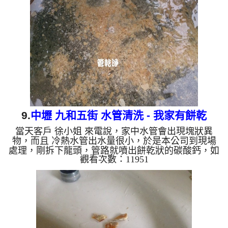
水管終於能正常出水，客戶非常高興，可以洗澡了。
清洗水管, 水管清洗, 洗水管, 熱水管堵塞, 熱水忽冷忽
熱 ...
9.
中壢 九和五街 水管清洗 - 我家有餅乾
當天客戶 徐小姐 來電說，家中水管會出現塊狀異
物，而且 冷熱水管出水量很小，於是本公司到現場
處理，剛拆下龍頭，管路就噴出餅乾狀的碳酸鈣，如
觀看次數：11951
下圖所示，客戶嚇了一跳，本公司架設起 水管清洗
機 ，並開始 洗水管 ， 過程中 不斷的掉出餅乾及噴
出髒水，如下影片， 水管清洗 沒一下，管路居然堵
住沒水，於是我們改用特殊工法來 清洗水管 ，約兩
個多小時後，水管終於出水正常，客戶非常高興，可
以正常用水了。 清洗水管, 水管清洗, 洗水管, 熱水管
堵塞, 熱水忽冷忽熱 ...