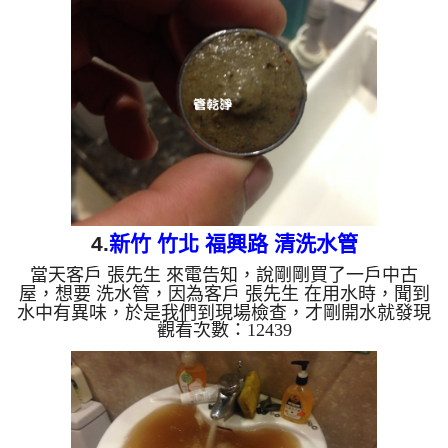
了，說原來他家水管這麼髒， 水管清洗 約兩個小時
後，水管出水量總算正常，客戶 黃先生 非常高興，
終於可以安心用水。 清洗水管, 水管清洗, 洗水管, 熱
水管堵塞, 熱水忽冷忽熱 ...
4.
新竹 竹北 福興路 清洗水管
當天客戶 張先生 來電告知，說剛剛買了一戶中古
屋，想要 洗水管，因為客戶 張先生 在用水時，聞到
水中有異味，於是我們到現場檢查，才剛開水就發現
觀看次數：12439
有濃濃的異味，於是本公司裝起 水管清洗機 ，開始
洗水管 ，髒水一直從水龍頭噴出，如下影片，而且
整間屋子瀰漫著臭味，讓張先生嚇到了，說原來他家
水管這麼臭，如果用了幾年一定會生病， 水管清洗
約兩個小時後，水管出水總算沒味道了，客戶 張先
生 非常高興，終於可以安心用水了。 清洗水管, 水管
清洗, 洗水管, 熱水管堵塞, 熱水忽冷忽熱 ...