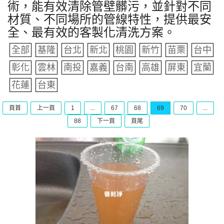
術，能有效清除管壁髒污，並針對不同
材質、不同場所的管線特性，提供最安
全、最有效的客製化清洗方案。
全部
基隆
台北
新北
桃園
新竹
苗栗
台中
彰化
雲林
南投
嘉義
台南
高雄
屏東
宜蘭
花蓮
台東
頁首
上一頁
1
...
67
68
69
70
...
88
下一頁
頁尾