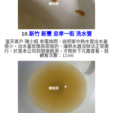
10.
新竹 新豐 忠孝一街 洗水管
當天客戶 陳小姐 來電詢問，說明家中熱水管出水量
很小，出水量就像尿尿般的，讓熱水器沒辦法正常運
行，於是本公司到現場檢測，才剛拆下凡爾查看，就
觀看次數：12166
看見厚厚的管垢掉下，如下圖，本公司開始架設 水
管清洗機 ，並著手 洗水管 ， 過程中 不斷的釣樂管
垢及噴出鏽水，如下影片， 水管清洗 到一半，管路
堵住無法出水，於是改用特殊工法來 清洗洗水管 ，
約兩個多小時過後，熱水管出水正常，陳小姐高興的
說，可以洗個舒服的澡了。 清洗水管, 水管清洗, 洗
水管, 熱水管堵塞, 熱水忽冷忽熱 ...