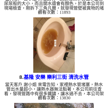
尿尿般的大小，而且開水還會有顏色，於是本公司到
現場檢查，剛拆下三角凡爾，就發現管壁被異物的堵
觀看次數：11893
住了，如下圖，管壁被堵得密密麻麻，當然水就過不
去了，本公司架設起 水管清洗機 ，並開始 洗水管 ，
洗水管 過程中 不斷的噴出泥水及鏽水，如下影片，
水管清洗 沒一會，管路就堵住了，於是本公司改用
特殊工法來 清洗水管 ，約兩個小時後，熱水管能正
常出水，客戶 官小姐 非常高興，可以正常用水了。
清洗水管, 水管清洗, 洗水管, 熱水管堵塞,...
8.
基隆 安樂 樂利三街 清洗水管
當天客戶 謝小姐 來電告知，家裡熱水管堵塞，熱水
管出水量超小，讓熱水器無法點著，本公司前往查
看，發現管路中有很多鐵鏽，讓水過不去，本公司架
觀看次數：13830
設起 水管清洗機 ，並開始 洗水管 ， 過程中 不斷的
噴出髒水，如下影片， 水管清洗 沒一會，管路堵住
了，於是改用特殊工法來 清洗水管 ，約兩個小時，