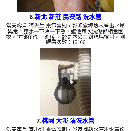
6.
新北 新莊 民安路 洗水管
當天客戶 張先生 來電告知，說明家裡熱水管出水量
異常，讓水一下冷一下熱，讓他每次洗澡都相當困
擾，彷彿在洗 三溫暖 ，於是本公司到現場檢測，剛
觀看次數：12160
拆下軟管，就發現管路有密集鐵鏽，如下圖，本公司
二話不說裝起 水管清洗機 ，並開始 洗水管 ，洗水管
時 髒水不停的從水龍頭噴出，如下影片， 水管清洗
約兩個小時後，熱水管就能正常出水，客戶 張先
生 非常高興，直說洗澡不用再被燙了。 清洗水管,
水管清洗, 洗水管, 熱水管堵塞, 熱水忽冷忽熱 ...
7.
桃園 大溪 清洗水管
當天客戶 官小姐 來電說明，說家裡熱水管出水量像