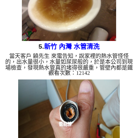
5.
新竹 內灣 水管清洗
當天客戶 饒先生 來電告知，說家裡的熱水管怪怪
的，出水量很小，水量如尿尿般的，於是本公司到現
場檢查，發現熱水管真的堵得很嚴重，管壁內都是鐵
觀看次數：12142
鏽管垢，本公司裝起 水管清洗機 ，開始 洗水管 ，鏽
水一直從水龍頭噴出，如下影片， 水管清洗 約兩個
小時後，熱水管就能正常出水，客戶 饒先生 非常快
樂，終於可以安心用水了。 清洗水管, 水管清洗, 洗
水管, 熱水管堵塞, 熱水忽冷忽熱 ...