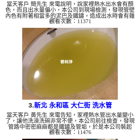
當天客戶 簡先生 來電說明，說家裡熱水出水會有顏
色，而且出水量偏小，本公司到現場檢測，發現管壁
內色有附著相當多的泥巴及鐵鏽，造成出水時會有雜
觀看次數：11371
質掉出，於是本公司安裝 水管清洗機 ，馬上 洗水管
，泥水及鏽水一直從熱水水龍頭噴出，如下影片，泥
水及鏽水出水約十幾分鐘，簡先生 看到也傻了，當
下領悟家裡水管這麼髒，不知吃了多少年， 水管清
洗 約兩個小時後，水管裡的雜質洗乾淨及出水量正
常，客戶 簡先生 非常高興。 清洗水管, 水管清洗,
洗水管, 熱水管堵塞, 熱水忽冷忽熱 ...
3.
新北 永和區 大仁街 洗水管
當天客戶 黃先生 來電告知，家裡熱水管出水量變小
了，讓他洗澡洗碗非常不便，本公司前往檢查，發現
管路中密密麻麻都是鐵鏽及管垢，於是本公司裝起
觀看次數：11476
水管清洗機 ，開始 洗水管 ，鏽水一直從水龍頭噴
出，如下影片，鏽水出水約十幾分鐘，讓黃先生嚇到