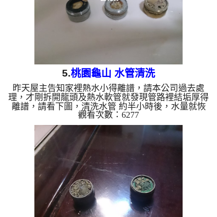
5.
桃園龜山 水管清洗
昨天屋主告知家裡熱水小得離譜，請本公司過去處
理，才剛拆開龍頭及熱水軟管就發現管路裡結垢厚得
離譜，請看下圖，清洗水管 約半小時後，水量就恢
觀看次數：6277
復正常了 清洗水管 水管清洗 洗水管 熱水管堵塞
熱水忽冷忽熱 ...