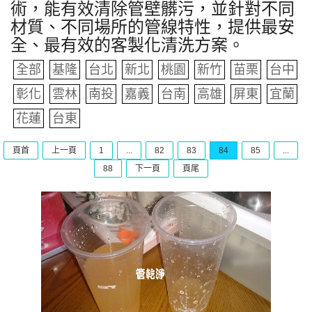
術，能有效清除管壁髒污，並針對不同
材質、不同場所的管線特性，提供最安
全、最有效的客製化清洗方案。
全部
基隆
台北
新北
桃園
新竹
苗栗
台中
彰化
雲林
南投
嘉義
台南
高雄
屏東
宜蘭
花蓮
台東
頁首
上一頁
1
...
82
83
84
85
...
88
下一頁
頁尾