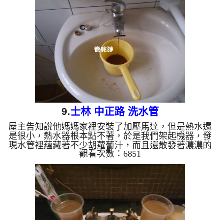
9.
士林 中正路 洗水管
屋主告知說他媽媽家裡安裝了加壓馬達，但是熱水還
是很小，熱水器根本點不著，於是我們架起機器，發
現水管裡蘊藏著不少胡蘿蔔汁，而且還散發著濃濃的
觀看次數：6851
機油味，洗了約三個小時，熱水管就可以點著熱水器
清洗水管 水管清洗 洗水管 熱水管堵塞 熱水忽冷忽
熱 ...