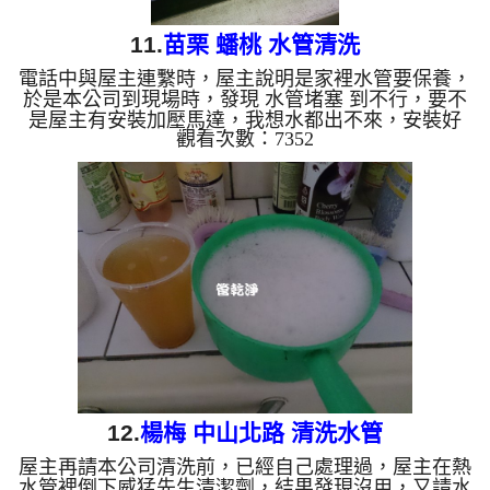
11.
苗栗 蟠桃 水管清洗
電話中與屋主連繫時，屋主說明是家裡水管要保養，
於是本公司到現場時，發現 水管堵塞 到不行，要不
是屋主有安裝加壓馬達，我想水都出不來，安裝好
觀看次數：7352
洗水管 機器後，雖然打出來的 管底水 不如預期的骯
髒，但是看看第一圖，管路完全堵塞，真是誇張...
清洗水管 水管清洗 洗水管 熱水管堵塞 熱水忽冷忽熱
...
12.
楊梅 中山北路 清洗水管
屋主再請本公司清洗前，已經自己處理過，屋主在熱
水管裡倒下威猛先生清潔劑，結果發現沒用，又請水