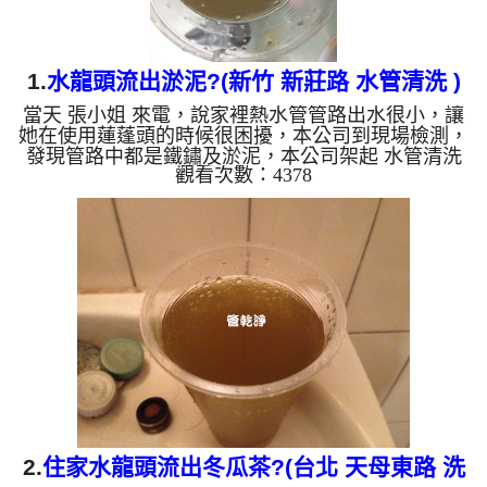
1.
水龍頭流出淤泥?(新竹 新莊路 水管清洗 )
當天 張小姐 來電，說家裡熱水管管路出水很小，讓
她在使用蓮蓬頭的時候很困擾，本公司到現場檢測，
發現管路中都是鐵鏽及淤泥，本公司架起 水管清洗
觀看次數：4378
機 並開始作業，清洗過的水管流出黃色的髒水，相
當可怕。 水龍頭一開流出淡淡黃顏色的水，慢慢變
成咖啡色黑色，還發出刺鼻味， 水管裡的異物不斷
流出來，慢慢水的顏色越來越透明，髒東西也越來越
少，終於變成乾淨的清水。高周波會把管壁異物剝
離，直到水排到透明為止， 客戶 張小姐 看到洗出來
的水怎麼會是這顏色，當下就傻住了。 清洗水管, 水
管清洗, ...
2.
住家水龍頭流出冬瓜茶?(台北 天母東路 洗