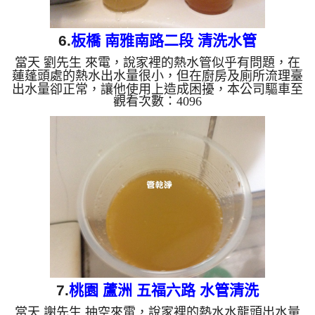
6.
板橋 南雅南路二段 清洗水管
當天 劉先生 來電，說家裡的熱水管似乎有問題，在
蓮蓬頭處的熱水出水量很小，但在廚房及廁所流理臺
出水量卻正常，讓他使用上造成困擾，本公司驅車至
觀看次數：4096
劉 公館 查看，發現管路已經生鏽的很嚴重，導致熱
水無法正常通過，本公司架起 水管清洗機 ，開始 洗
水管 ，水龍頭噴出很髒的鏽水，如下圖及影片，劉
先生 都嚇了一跳， 水管清洗 約兩小時後，出水沒有
異物也不沒顏色了， 劉先生能正常洗澡了。 清洗水
管, 水管清洗, 洗水管, 熱水管堵塞, 熱水忽冷忽熱, 洗
管路, 清管路 ...
7.
桃園 蘆洲 五福六路 水管清洗
當天 謝先生 抽空來電，說家裡的熱水水龍頭出水量