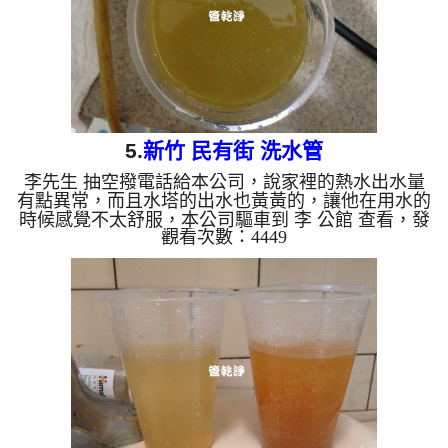
清水。 洗水管...
5.
新竹 民有街 洗水管
李先生 抽空撥電話給本公司，說家裡的熱水出水量
有點異常，而且水塔的出水也黃黃的，讓他在用水的
時候感覺不太舒服，本公司驅車到 李 公館 查看，發
觀看次數：4449
現水管管路中都是密密麻麻的鐵鏽加泥土，本公司架
起 水管清洗機 ，開始 洗水管 ，水龍頭噴出又多又黃
的髒水，髒水上還服有一層油汙，如下圖及影片，李
先生 看到都很訝異， 水管清洗 約兩小時後，本公司
便到頂樓洗水塔，經過驗收後， 出水沒有異物也不
沒顏色了，李先生能正常用水了。 清洗水管, 水管清
洗, 洗水管, 熱水管堵塞, 熱水忽冷忽熱, ...