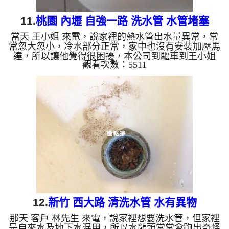
11.
桃園 內壢 自強一路 洗水管 水管堵塞
當天 王小姐 來電，說家裡的熱水管出水量異常，常
常忽大忽小，冷水部分正常，家中也沒有安裝加壓馬
達，所以讓他覺得很困擾，本公司到驅車到王小姐
觀看次數：5511
家， 檢測水管問題，並沒有發現管路異常部分，本
公司架起 水管清洗機 ，開始 清洗水管 ，水龍頭噴出
很多髒水，突然噴出了一個塑膠袋碎片，如下圖及影
片，王小姐 看到傻住不能語， 水管清洗 約兩小時
後，出水量變大水也沒有異物了， 林小姐可安心用
熱水了。 清洗水管, 水管清洗, 洗水管, 熱水管堵塞,
熱水忽冷忽熱, 洗管路, 清管路 ...
12.
新竹 西大路 清洗水管 水有異物
那天 客戶 林先生 來電，說家裡想要洗水管，但家裡
是自來水及地下水混用，所以水龍頭常常會跑出奇怪