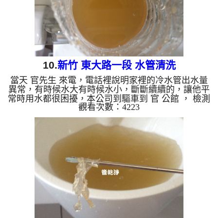
10.
新竹 東大路一段 水管清洗
當天 官先生 來電，電話裡說明家裡的冷水管出水量
異常，有時候水大有時候水小，斷斷續續的，讓他平
常時用水都很困擾，本公司到驅車到 官 公館 ， 檢測
觀看次數：4223
水管問題時，並無管路異常，本公司二話不說架起
水管清洗機 ，開始 洗水管 ，連蓬頭處噴出不少異
物，如下圖及影片，官先生 看了也搖頭， 水管清洗
約兩小時後，冷水出水量變大了，出水也沒有異物，
官先生總算能回復正常用水習慣了。 清洗水管, 水管
清洗, 洗水管, 熱水管堵塞, 熱水忽冷忽熱, 洗管路, 清
管路 ...