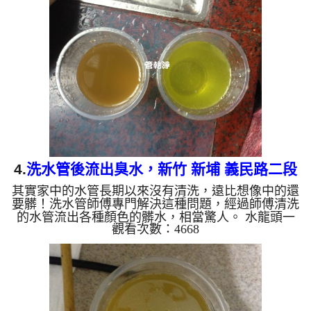
週波機，把檸檬酸的水打入家裡的水管，讓水管壁的
髒東西及生物膜軟化，透過空氣與水混合，產生阻
力，這時候生物膜、雜質等等，就會被高周波打出
來。 客戶說，這水龍頭打開水龍頭，水流出來的就
黑黑一塊塊東西，或是熱水量越來越小，客戶有這個
困擾其實已經很久了。 ...
4.
洗水管後流出臭水，新竹 新埔 義民路二段
其實家中的水管長期以來沒有清洗，遠比想像中的還
水管清洗
要髒！洗水管師傅專門解決這種問題，經過師傅清洗
的水管流出各種顏色的髒水，相當驚人。 水龍頭一
觀看次數：4668
開流出淡黃色的水，接著顏色越來越深，逐漸變成深
咖啡色，還散發陣陣臭味，這不是自來水出問題，而
是專業人士正在幫這戶人家清洗水管。 因有一次我
就看到日本影片有在洗水管，因日本的水可生飲，那
就研究洗水管這件事情。 屋齡將近30年，首次水管
大清洗，水管裡的髒東西不斷流出來，慢慢的水的顏
色越來越淡，沉澱物也越來越少，終於恢復到乾淨的