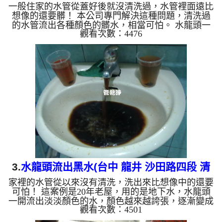
一般住家的水管從蓋好後就沒清洗過，水管裡面遠比
水管 )
想像的還要髒！ 本公司專門解決這種問題，清洗過
的水管流出各種顏色的髒水，相當可怕。 水龍頭一
觀看次數：4476
開流出淡但顏色的水，慢慢變成咖啡色，還發出臭
味，這不是自來水來源的問題，而是本公司在幫住在
天母的張先生 洗水管。 水管裡的異物不斷流出來，
慢慢水的顏色越來越透明，髒東西也越來越少，終於
變成乾淨的清水。 清洗水管是利用高週波機，把檸
檬酸水打入水管，讓水管管壁的鐵鏽及生物膜軟化，
透過空氣與水混合，產生阻力，這時候高周波就會把
生物膜、鐵鏽...
3.
水龍頭流出黑水(台中 龍井 沙田路四段 清
家裡的水管從以來沒有清洗，洗出來比想像中的還要
洗水管)
可怕！ 這案例是20年老屋，用的是地下水，水龍頭
一開流出淡淡顏色的水，顏色越來越誇張，逐漸變成
觀看次數：4501
黑色，還有難聞的臭味，這不是水源出問題，而是本
公司正在幫這戶人家清洗水管。 清洗水管是利用高