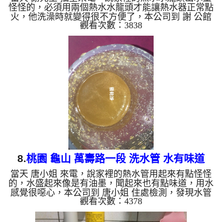
怪怪的，必須用兩個熱水水龍頭才能讓熱水器正常點
火，他洗澡時就變得很不方便了，本公司到 謝 公館
觀看次數：3838
檢測，發現水管裡面有不少泥沙及鐵鏽，所以水就無
法通過了，本公司架起 水管清洗機 ，開始 洗水管 ，
蓮蓬頭噴出黃水連綿不斷，如下圖及影片，謝先生
看到都很訝異， 水管清洗 約兩小時後，出水沒有顏
色了， 謝先生總算不用洗戰鬥澡了。 清洗水管, 水管
清洗, 洗水管, 熱水管堵塞, 熱水忽冷忽熱, 洗管路, 清
管路 ...
8.
桃園 龜山 萬壽路一段 洗水管 水有味道
當天 唐小姐 來電，說家裡的熱水管用起來有點怪怪
的，水盛起來像是有油墨，聞起來也有點味道，用水
感覺很噁心，本公司到 唐小姐 住處檢測，發現水管
觀看次數：4378
裡面有油墨及鐵鏽，所以水有味道是很正常的，本公
司架起 水管清洗機 ，開始 洗水管 ，流理臺噴出很髒
的黃水，連布都染黃了，如下圖及影片，唐小姐 看