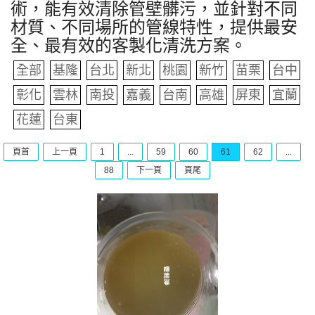
術，能有效清除管壁髒污，並針對不同
材質、不同場所的管線特性，提供最安
全、最有效的客製化清洗方案。
全部
基隆
台北
新北
桃園
新竹
苗栗
台中
彰化
雲林
南投
嘉義
台南
高雄
屏東
宜蘭
花蓮
台東
頁首
上一頁
1
...
59
60
61
62
...
88
下一頁
頁尾