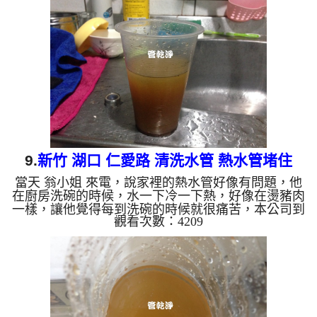
到很想吐， 水管清洗 約兩小時後，出水也沒有異物
也不在有味道了， 唐小姐總算能正常使用了。 清洗
水管, 水管清洗, 洗水管, 熱水管堵塞, 熱水忽冷忽熱,
洗管路, 清管路 ...
9.
新竹 湖口 仁愛路 清洗水管 熱水管堵住
當天 翁小姐 來電，說家裡的熱水管好像有問題，他
在廚房洗碗的時候，水一下冷一下熱，好像在燙豬肉
一樣，讓他覺得每到洗碗的時候就很痛苦，本公司到
觀看次數：4209
翁小姐 住處檢測，發現水管裡面都是淤泥，當然水
就無法正常流動了，本公司架起 水管清洗機 ，開始
洗水管 ，流理臺狂噴出黃水，如下圖及影片，翁小
姐 很訝異， 水管清洗 約兩小時後，水出水量變大
了，出水也沒有異物， 翁小姐總算能正常洗碗了。
清洗水管, 水管清洗, 洗水管, 熱水管堵塞, 熱水忽冷忽
熱, 洗管路, 清管路 ...